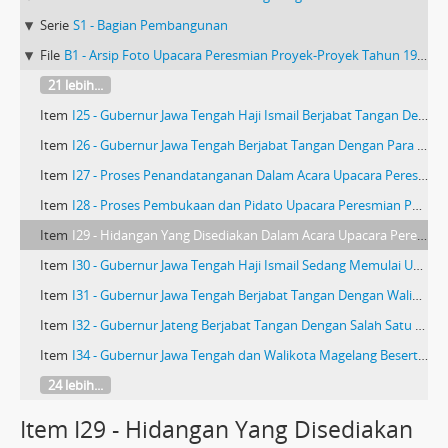
Serie
S1 - Bagian Pembangunan
File
B1 - Arsip Foto Upacara Peresmian Proyek-Proyek Tahun 1993-1994
21 lebih...
Item
I25 - Gubernur Jawa Tengah Haji Ismail Berjabat Tangan Dengan Walikota Magelang Bagus Panuntun
Item
I26 - Gubernur Jawa Tengah Berjabat Tangan Dengan Para Pejabat
Item
I27 - Proses Penandatanganan Dalam Acara Upacara Peresmian Proyek-Proyek Oleh Gubernur Jawa Tengah Haji Ismail
Item
I28 - Proses Pembukaan dan Pidato Upacara Peresmian Pyoyek-Proyek Oleh Gubernur Jawa Tengah Haji Ismail
Item
I29 - Hidangan Yang Disediakan Dalam Acara Upacara Peresmian Proyek-Proyek
Item
I30 - Gubernur Jawa Tengah Haji Ismail Sedang Memulai Upacara Peresmian Proyek-Proyek
Item
I31 - Gubernur Jawa Tengah Berjabat Tangan Dengan Walikota Magelang Beserta Pejabat Lain
Item
I32 - Gubernur Jateng Berjabat Tangan Dengan Salah Satu Pejabat
Item
I34 - Gubernur Jawa Tengah dan Walikota Magelang Beserta Pejabat Sedang Melakukan Doa
24 lebih...
Item I29 - Hidangan Yang Disediakan