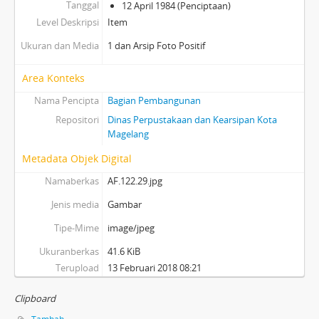
Tanggal
12 April 1984 (Penciptaan)
Level Deskripsi
Item
Ukuran dan Media
1 dan Arsip Foto Positif
Area Konteks
Nama Pencipta
Bagian Pembangunan
Repositori
Dinas Perpustakaan dan Kearsipan Kota
Magelang
Metadata Objek Digital
Namaberkas
AF.122.29.jpg
Jenis media
Gambar
Tipe-Mime
image/jpeg
Ukuranberkas
41.6 KiB
Terupload
13 Februari 2018 08:21
Clipboard