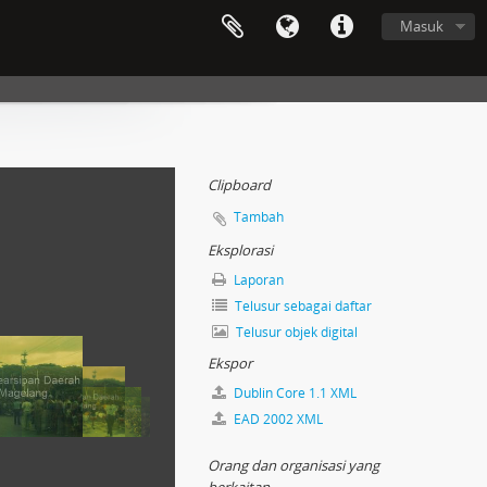
Masuk
Clipboard
Tambah
Eksplorasi
Laporan
Telusur sebagai daftar
Telusur objek digital
Ekspor
Dublin Core 1.1 XML
EAD 2002 XML
Orang dan organisasi yang