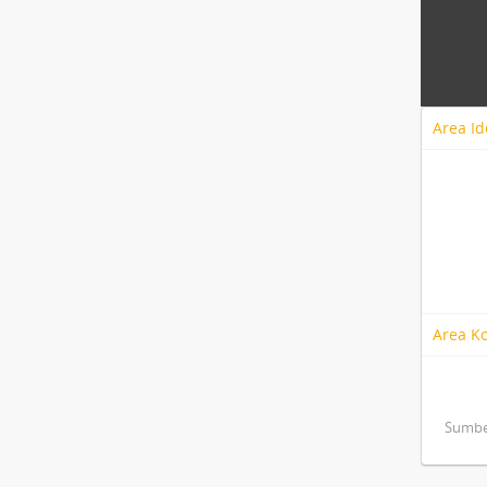
Area Id
Area K
Sumber