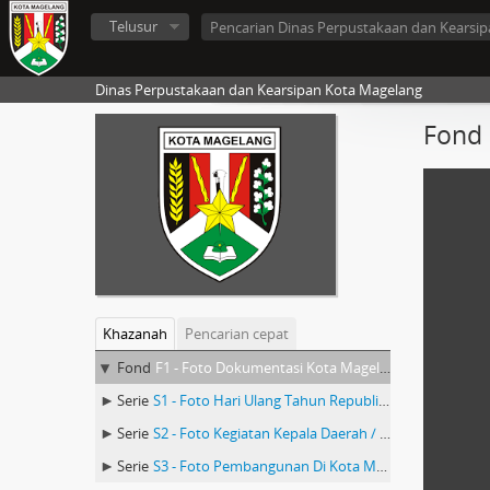
Telusur
Dinas Perpustakaan dan Kearsipan Kota Magelang
Fond 
Khazanah
Pencarian cepat
Fond
F1 - Foto Dokumentasi Kota Magelang
Serie
S1 - Foto Hari Ulang Tahun Republik Indonesia
Serie
S2 - Foto Kegiatan Kepala Daerah / Pejabat Negara
Serie
S3 - Foto Pembangunan Di Kota Magelang