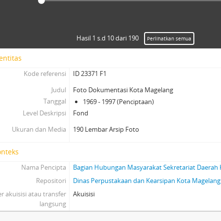
Hasil 1 s.d 10 dari 190
Perlihatkan semua
entitas
Kode referensi
ID 23371 F1
Judul
Foto Dokumentasi Kota Magelang
Tanggal
1969 - 1997 (Penciptaan)
Level Deskripsi
Fond
Ukuran dan Media
190 Lembar Arsip Foto
onteks
Nama Pencipta
Bagian Hubungan Masyarakat Sekretariat Daerah
Repositori
Dinas Perpustakaan dan Kearsipan Kota Magelang
 akuisisi atau transfer
Akuisisi
langsung