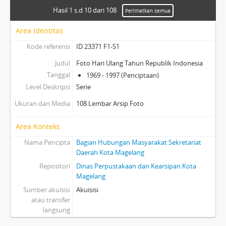
Hasil 1 s.d 10 dari 108
Perlihatkan semua
Area Identitas
Kode referensi
ID 23371 F1-S1
Judul
Foto Hari Ulang Tahun Republik Indonesia
Tanggal
1969 - 1997 (Penciptaan)
Level Deskripsi
Serie
Ukuran dan Media
108 Lembar Arsip Foto
Area Konteks
Nama Pencipta
Bagian Hubungan Masyarakat Sekretariat
Daerah Kota Magelang
Repositori
Dinas Perpustakaan dan Kearsipan Kota
Magelang
Sumber akuisisi
Akuisisi
atau transfer
langsung